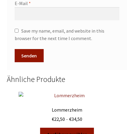
E-Mail
*
Save my name, email, and website in this
browser for the next time I comment.
Ähnliche Produkte
Lommerzheim
Preisspanne:
€
22,50
–
€
34,50
€22,50
Dieses
bis