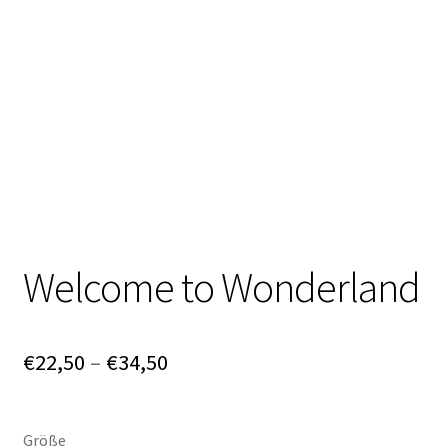
Neu!! Öffnungszeiten
Unterm
Impressum
öffnen
Welcome to Wonderland
Preisspanne:
€
22,50
–
€
34,50
€22,50
bis
Größe