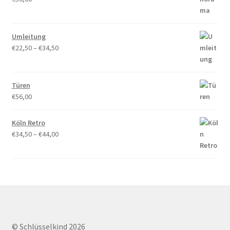
Umleitung
Preisspanne:
€
22,50
–
€
34,50
€22,50
bis
€34,50
Türen
€
56,00
Köln Retro
Preisspanne:
€
34,50
–
€
44,00
€34,50
bis
€44,00
© Schlüsselkind 2026