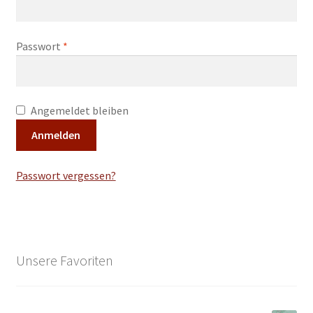
Neu!! Öffnungszeiten
Erforderlich
Unterm
Passwort
*
Impressum
öffnen
Angemeldet bleiben
Anmelden
Passwort vergessen?
Unsere Favoriten