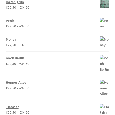
Hafen grün
Preisspanne:
€
22,50
–
€
34,50
€22,50
bis
Penis
€34,50
Preisspanne:
€
22,50
–
€
34,50
€22,50
bis
Money
€34,50
Preisspanne:
€
22,50
–
€
32,50
€22,50
bis
oooh Berlin
€32,50
Preisspanne:
€
22,50
–
€
34,50
€22,50
bis
€34,50
Hennes Allee
Preisspanne:
€
22,50
–
€
34,50
€22,50
bis
€34,50
Theater
Preisspanne:
€
22,50
–
€
34,50