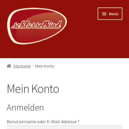
Zur
Zum
Menü
Navigation
Inhalt
springen
springen
Home
Startseite
Mein Konto
Unterm
Shop
öffnen
Mein Konto
Mein Konto
Warenkorb
Anmelden
News
Erforderlich
Benutzername oder E-Mail-Adresse
*