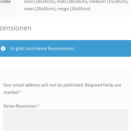
Größe
mini (10x10cm), midi (18x18cm), medium (15x20cm),
maxi (20x30cm), mega (20x50cm)
zensionen
Es gibt noch keine Rezensionen.
Your email address will not be published.
Required fields are
marked
*
Deine Rezension
*