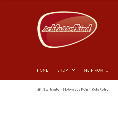
bis
€44,00
Zur
Zum
Navigation
Inhalt
springen
springen
HOME
SHOP
MEIN KONTO
Startseite
Motive aus Köln
Köln Retro