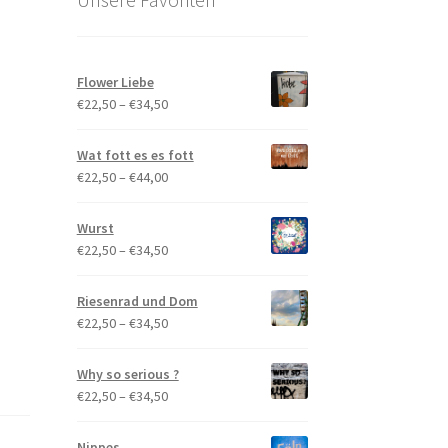
Flower Liebe
Preisspanne:
€
22,50
–
€
34,50
€22,50
bis
Wat fott es es fott
€34,50
Preisspanne:
€
22,50
–
€
44,00
€22,50
bis
Wurst
€44,00
Preisspanne:
€
22,50
–
€
34,50
€22,50
bis
Riesenrad und Dom
€34,50
Preisspanne:
€
22,50
–
€
34,50
€22,50
bis
Why so serious ?
€34,50
Preisspanne:
€
22,50
–
€
34,50
€22,50
bis
Nippes