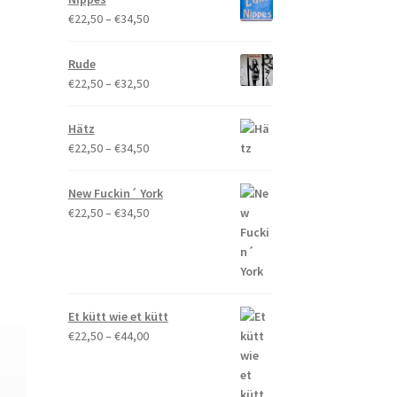
€34,50
Preisspanne:
€
22,50
–
€
34,50
€22,50
bis
Rude
€34,50
Preisspanne:
€
22,50
–
€
32,50
€22,50
bis
Hätz
€32,50
Preisspanne:
€
22,50
–
€
34,50
€22,50
bis
New Fuckin´ York
€34,50
Preisspanne:
€
22,50
–
€
34,50
€22,50
bis
€34,50
Et kütt wie et kütt
Preisspanne:
€
22,50
–
€
44,00
€22,50
bis
€44,00