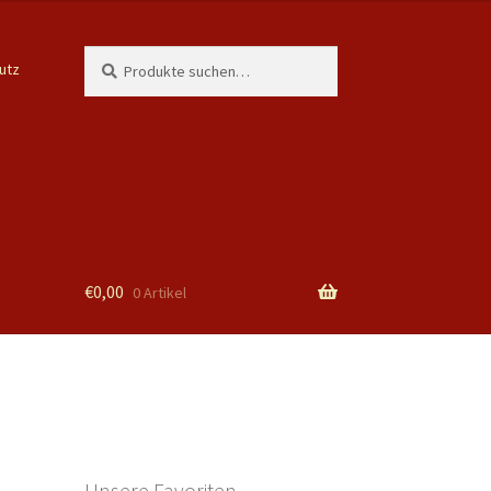
Suche
Suchen
utz
nach:
€
0,00
0 Artikel
Unsere Favoriten