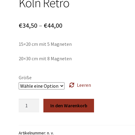
Köln Retro
Preisspanne:
€
34,50
–
€
44,00
€34,50
15×20 cm mit 5 Magneten
bis
€44,00
20×30 cm mit 8 Magneten
Größe
Leeren
Köln
In den Warenkorb
Retro
Menge
Artikelnummer:
n. v.