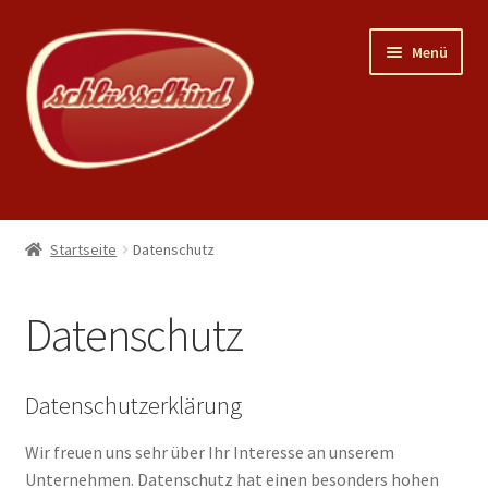
Zur
Zum
Menü
Navigation
Inhalt
springen
springen
Home
Startseite
Datenschutz
Unterm
Shop
öffnen
Datenschutz
Mein Konto
Warenkorb
Datenschutzerklärung
News
Wir freuen uns sehr über Ihr Interesse an unserem
Unternehmen. Datenschutz hat einen besonders hohen