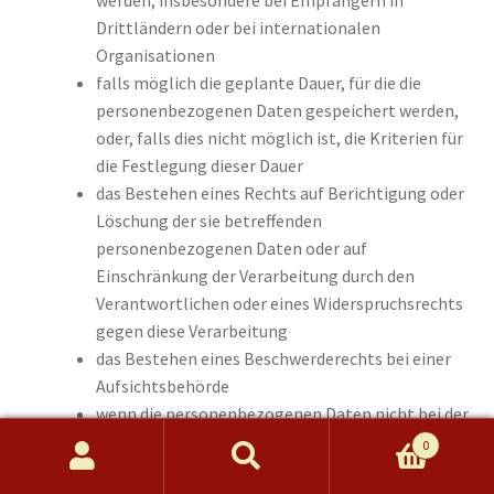
werden, insbesondere bei Empfängern in
Drittländern oder bei internationalen
Organisationen
falls möglich die geplante Dauer, für die die
personenbezogenen Daten gespeichert werden,
oder, falls dies nicht möglich ist, die Kriterien für
die Festlegung dieser Dauer
das Bestehen eines Rechts auf Berichtigung oder
Löschung der sie betreffenden
personenbezogenen Daten oder auf
Einschränkung der Verarbeitung durch den
Verantwortlichen oder eines Widerspruchsrechts
gegen diese Verarbeitung
das Bestehen eines Beschwerderechts bei einer
Aufsichtsbehörde
wenn die personenbezogenen Daten nicht bei der
betroffenen Person erhoben werden: Alle
0
verfügbaren Informationen über die Herkunft der
Suche
Suchen