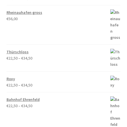
€22,50
bis
Rheinauhafen gross
€34,50
€
56,00
Thürschloss
Preisspanne:
€
22,50
–
€
34,50
€22,50
bis
€34,50
Roxy
Preisspanne:
€
22,50
–
€
34,50
€22,50
bis
Bahnhof Ehrenfeld
€34,50
Preisspanne:
€
22,50
–
€
34,50
€22,50
bis
€34,50