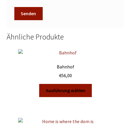
Ähnliche Produkte
Bahnhof
€
56,00
Dieses
Ausführung wählen
Produkt
weist
mehrere
Varianten
auf.