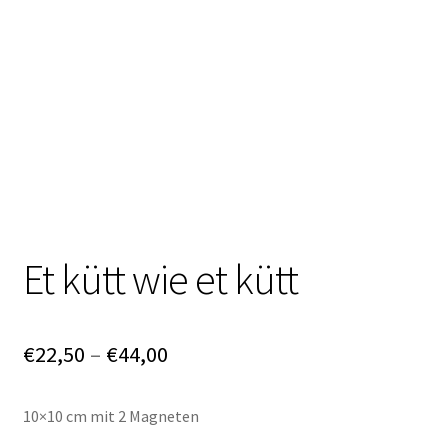
Et kütt wie et kütt
Preisspanne:
€
22,50
–
€
44,00
€22,50
10×10 cm mit 2 Magneten
bis