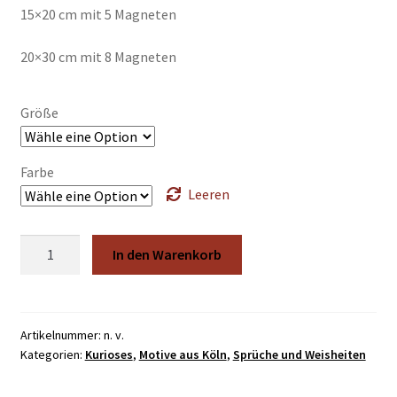
€44,00
15×20 cm mit 5 Magneten
20×30 cm mit 8 Magneten
Größe
Farbe
Leeren
Et
In den Warenkorb
kütt
wie
et
kütt
Artikelnummer:
n. v.
Kategorien:
Kurioses
,
Motive aus Köln
,
Sprüche und Weisheiten
Menge