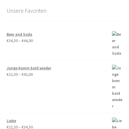
Die
Unsere Favoriten
Optionen
können
auf
Beer and Soda
der
Preisspanne:
€
34,50
–
€
44,00
Produktseite
€34,50
gewählt
bis
werden
€44,00
Junge komm bald wieder
Preisspanne:
€
22,50
–
€
42,00
€22,50
bis
€42,00
Liebe
Preisspanne:
€
22,50
–
€
34,50