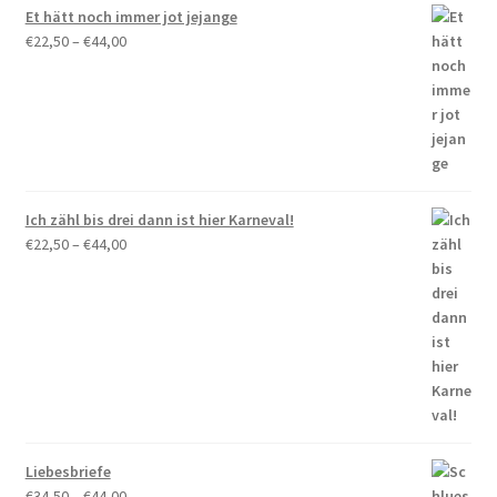
Et hätt noch immer jot jejange
Preisspanne:
€
22,50
–
€
44,00
€22,50
bis
€44,00
Ich zähl bis drei dann ist hier Karneval!
Preisspanne:
€
22,50
–
€
44,00
€22,50
bis
€44,00
Liebesbriefe
Preisspanne:
€
34,50
–
€
44,00