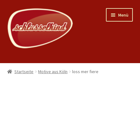
Zur
Zum
Menü
Navigation
Inhalt
springen
springen
Home
Startseite
Motive aus Köln
loss mer fiere
Unterm
Shop
öffnen
Mein Konto
Warenkorb
News