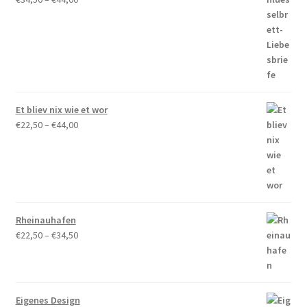
€34,50
bis
€44,00
Et bliev nix wie et wor
Preisspanne:
€
22,50
–
€
44,00
€22,50
bis
€44,00
Rheinauhafen
Preisspanne:
€
22,50
–
€
34,50
€22,50
bis
€34,50
Eigenes Design