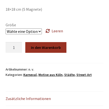
€34,50
18×18 cm (5 Magnete)
Größe
Leeren
loss
In den Warenkorb
mer
fiere
Menge
Artikelnummer:
n. v.
Kategorien:
Karneval
,
Motive aus Köln
,
Städte
,
Street-Art
Zusätzliche Informationen