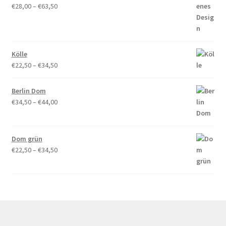
Preisspanne:
€
28,00
–
€
63,50
€28,00
bis
€63,50
Kölle
Preisspanne:
€
22,50
–
€
34,50
€22,50
bis
Berlin Dom
€34,50
Preisspanne:
€
34,50
–
€
44,00
€34,50
bis
€44,00
Dom grün
Preisspanne:
€
22,50
–
€
34,50
€22,50
bis
€34,50