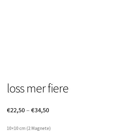
Neu!! Öffnungszeiten
Unterm
Impressum
öffnen
loss mer fiere
Preisspanne:
€
22,50
–
€
34,50
€22,50
10×10 cm (2 Magnete)
bis