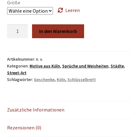
bis
Größe
€34,50
Leeren
Keep
In den Warenkorb
warm
Menge
Artikelnummer:
n. v.
Kategorien:
Motive aus Köln
,
Sprüche und Weisheiten
,
Städte
,
Street-Art
Schlagwörter:
Geschenke
,
Köln
,
Schlüsselbrett
Zusätzliche Informationen
Rezensionen (0)