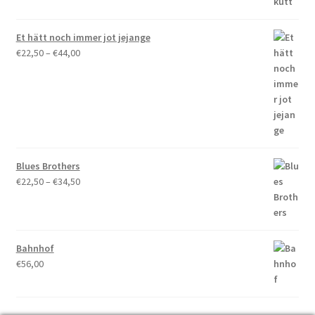
€44,00
Et hätt noch immer jot jejange
Preisspanne:
€
22,50
–
€
44,00
€22,50
bis
€44,00
Blues Brothers
Preisspanne:
€
22,50
–
€
34,50
€22,50
bis
€34,50
Bahnhof
€
56,00