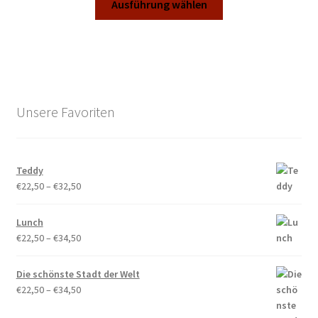
bis
Ausführung wählen
der
Produkt
€34,50
Produktseite
weist
gewählt
mehrere
werden
Varianten
auf.
Die
Unsere Favoriten
Optionen
können
auf
Teddy
der
Preisspanne:
€
22,50
–
€
32,50
Produktseite
€22,50
gewählt
bis
Lunch
werden
€32,50
Preisspanne:
€
22,50
–
€
34,50
€22,50
bis
Die schönste Stadt der Welt
€34,50
Preisspanne:
€
22,50
–
€
34,50
€22,50