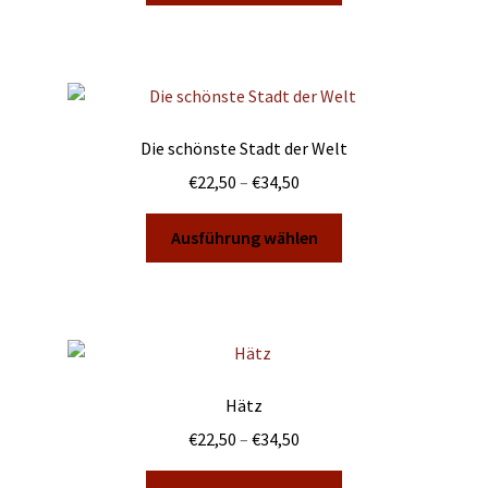
€44,00
weist
mehrere
Varianten
auf.
Die
Die schönste Stadt der Welt
Optionen
Preisspanne:
€
22,50
–
€
34,50
können
€22,50
auf
Dieses
bis
Ausführung wählen
der
Produkt
€34,50
Produktseite
weist
gewählt
mehrere
werden
Varianten
auf.
Die
Hätz
Optionen
Preisspanne:
€
22,50
–
€
34,50
können
€22,50
auf
Dieses