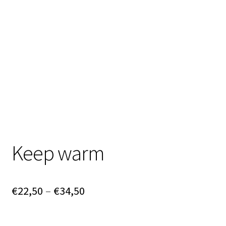
Neu!! Öffnungszeiten
Unterm
Impressum
öffnen
Keep warm
Preisspanne:
€
22,50
–
€
34,50
€22,50