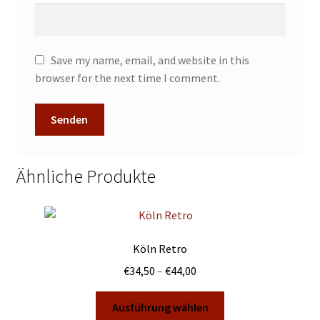
Save my name, email, and website in this
browser for the next time I comment.
Ähnliche Produkte
Köln Retro
Preisspanne:
€
34,50
–
€
44,00
€34,50
Dieses
bis
Ausführung wählen
Produkt