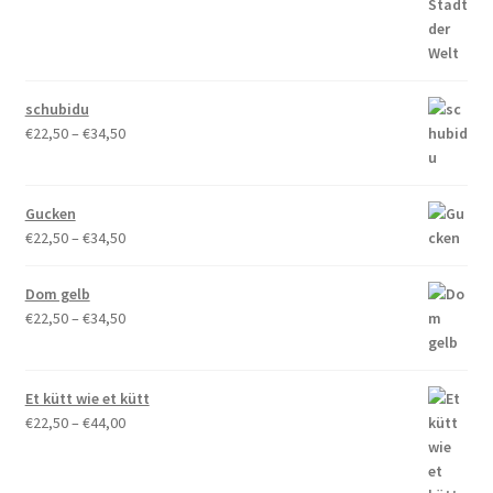
bis
€34,50
schubidu
Preisspanne:
€
22,50
–
€
34,50
€22,50
bis
€34,50
Gucken
Preisspanne:
€
22,50
–
€
34,50
€22,50
bis
Dom gelb
€34,50
Preisspanne:
€
22,50
–
€
34,50
€22,50
bis
€34,50
Et kütt wie et kütt
Preisspanne:
€
22,50
–
€
44,00
€22,50
bis