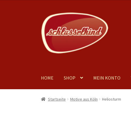
bis
€34,50
Zur
Zum
Navigation
Inhalt
springen
springen
HOME
SHOP
MEIN KONTO
Startseite
Motive aus Köln
Heliosturm