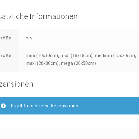
sätzliche Informationen
Größe
n. v.
Größe
mini (10x10cm), midi (18x18cm), medium (15x20cm),
maxi (20x30cm), mega (20x50cm)
zensionen
Es gibt noch keine Rezensionen.