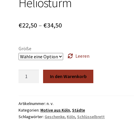
Heliosturm
Preisspanne:
€
22,50
–
€
34,50
€22,50
bis
Größe
€34,50
Leeren
Heliosturm
In den Warenkorb
Menge
Artikelnummer:
n. v.
Kategorien:
Motive aus Köln
,
Städte
Schlagwörter:
Geschenke
,
Köln
,
Schlüsselbrett