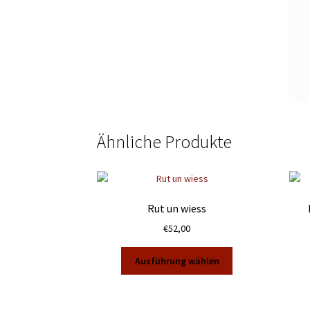
Ähnliche Produkte
Rut un wiess
€
52,00
Dieses
Ausführung wählen
Produkt
weist
mehrere