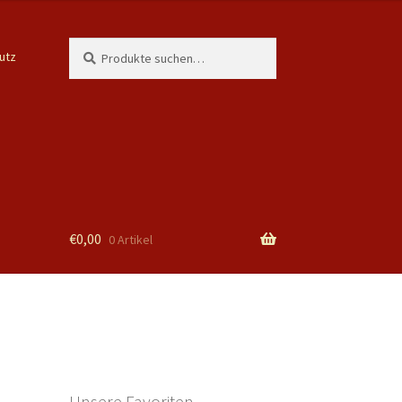
Suche
Suchen
utz
nach:
€
0,00
0 Artikel
Unsere Favoriten