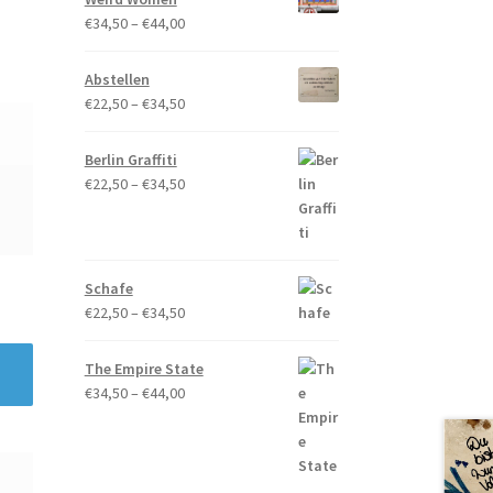
€34,50
Preisspanne:
€
34,50
–
€
44,00
€34,50
bis
Abstellen
€44,00
Preisspanne:
€
22,50
–
€
34,50
€22,50
bis
Berlin Graffiti
€34,50
Preisspanne:
€
22,50
–
€
34,50
€22,50
bis
€34,50
Schafe
Preisspanne:
€
22,50
–
€
34,50
€22,50
bis
The Empire State
€34,50
Preisspanne:
€
34,50
–
€
44,00
€34,50
bis
€44,00