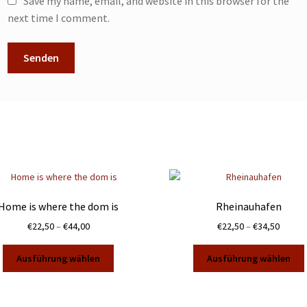
Save my name, email, and website in this browser for the
next time I comment.
Home is where the dom is
Rheinauhafen
Preisspanne:
Preiss
€
22,50
–
€
44,00
€
22,50
–
€
34,50
€22,50
€22,50
Dieses
bis
bis
Ausführung wählen
Ausführung wählen
Produkt
€44,00
€34,50
weist
mehrere