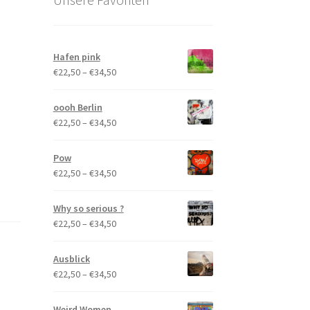
Hafen pink
Preisspanne:
€
22,50
–
€
34,50
€22,50
bis
oooh Berlin
€34,50
Preisspanne:
€
22,50
–
€
34,50
€22,50
bis
Pow
€34,50
Preisspanne:
€
22,50
–
€
34,50
€22,50
bis
Why so serious ?
€34,50
Preisspanne:
€
22,50
–
€
34,50
€22,50
bis
Ausblick
€34,50
Preisspanne:
€
22,50
–
€
34,50
€22,50
bis
Weird Women