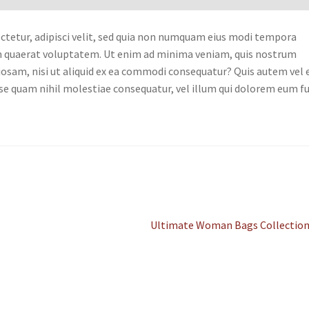
ctetur, adipisci velit, sed quia non numquam eius modi tempora
m quaerat voluptatem. Ut enim ad minima veniam, quis nostrum
iosam, nisi ut aliquid ex ea commodi consequatur? Quis autem vel
esse quam nihil molestiae consequatur, vel illum qui dolorem eum f
Nächster
Ultimate Woman Bags Collectio
Beitrag: