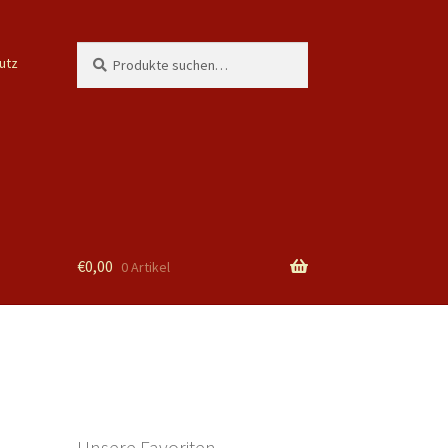
Suche
Suchen
utz
nach:
€
0,00
0 Artikel
Unsere Favoriten