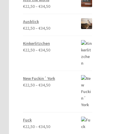
Preisspanne:
€
22,50
–
€
34,50
€22,50
bis
Ausblick
€34,50
Preisspanne:
€
22,50
–
€
34,50
€22,50
bis
Kinkerlitzchen
€34,50
Preisspanne:
€
22,50
–
€
34,50
€22,50
bis
€34,50
New Fuckin´ York
Preisspanne:
€
22,50
–
€
34,50
€22,50
bis
€34,50
Fuck
Preisspanne:
€
22,50
–
€
34,50
€22,50