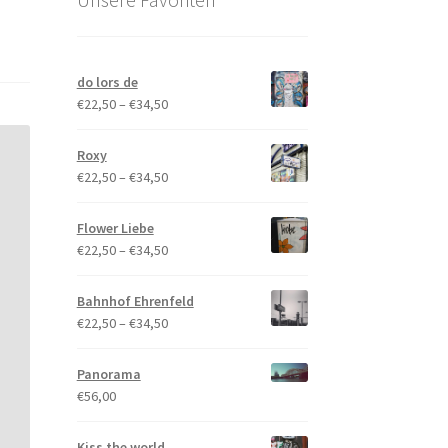
do lors de
Preisspanne:
€
22,50
–
€
34,50
€22,50
bis
Roxy
€34,50
Preisspanne:
€
22,50
–
€
34,50
€22,50
bis
Flower Liebe
€34,50
Preisspanne:
€
22,50
–
€
34,50
€22,50
bis
Bahnhof Ehrenfeld
€34,50
Preisspanne:
€
22,50
–
€
34,50
€22,50
bis
Panorama
€34,50
€
56,00
Kiss the world