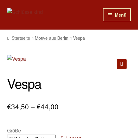
Zur
Zum
Menü
Navigation
Inhalt
springen
springen
Home
Startseite
Motive aus Berlin
Vespa
Unter
Shop
öffnen
Mein Konto
🔍
Vespa
Warenkorb
News
Preisspanne:
€
34,50
–
€
44,00
Neu!! Öffnungszeiten
€34,50
Unter
bis
Impressum
Größe
öffnen