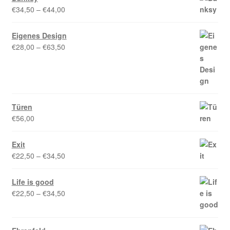
€34,50
Preisspanne:
€
34,50
–
€
44,00
€34,50
bis
Eigenes Design
€44,00
Preisspanne:
€
28,00
–
€
63,50
€28,00
bis
€63,50
Türen
€
56,00
Exit
Preisspanne:
€
22,50
–
€
34,50
€22,50
bis
Life is good
€34,50
Preisspanne:
€
22,50
–
€
34,50
€22,50
bis
€34,50