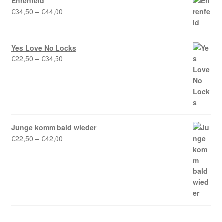
Ehrenfeld
Preisspanne:
€
34,50
–
€
44,00
€34,50
bis
€44,00
Yes Love No Locks
Preisspanne:
€
22,50
–
€
34,50
€22,50
bis
€34,50
Junge komm bald wieder
Preisspanne:
€
22,50
–
€
42,00
€22,50
bis
€42,00