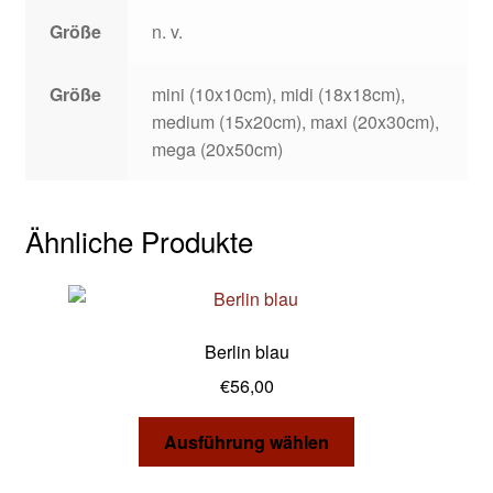
Größe
n. v.
Größe
mini (10x10cm), midi (18x18cm),
medium (15x20cm), maxi (20x30cm),
mega (20x50cm)
Ähnliche Produkte
Berlin blau
€
56,00
Dieses
Ausführung wählen
Produkt
weist