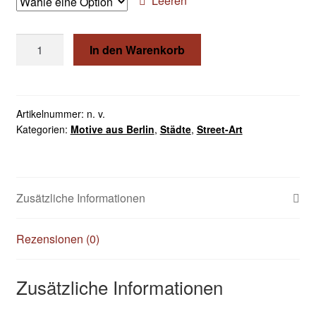
€44,00
Leeren
Vespa
In den Warenkorb
Menge
Artikelnummer:
n. v.
Kategorien:
Motive aus Berlin
,
Städte
,
Street-Art
Zusätzliche Informationen
Rezensionen (0)
Zusätzliche Informationen