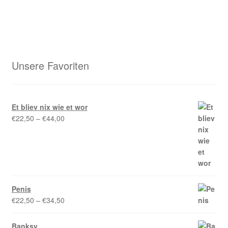
€34,50
Produktseite
weist
gewählt
mehrere
werden
Varianten
auf.
Die
Unsere Favoriten
Optionen
können
auf
Et bliev nix wie et wor
der
Preisspanne:
€
22,50
–
€
44,00
Produktseite
€22,50
gewählt
bis
werden
€44,00
Penis
Preisspanne:
€
22,50
–
€
34,50
€22,50
bis
Banksy