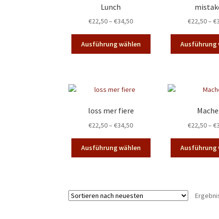
Lunch
mistak
Optionen
können
Preisspanne:
€
22,50
–
€
34,50
€
22,50
–
€
auf
€22,50
Dieses
der
bis
Ausführung wählen
Ausführung 
Produkt
Produktseite
€34,50
weist
gewählt
mehrere
werden
Varianten
auf.
Die
loss mer fiere
Mache
Optionen
Preisspanne:
€
22,50
–
€
34,50
€
22,50
–
€
können
€22,50
auf
Dieses
bis
der
Ausführung wählen
Ausführung 
Produkt
€34,50
Produktseite
weist
gewählt
mehrere
werden
Varianten
Ergebni
auf.
Die
Optionen