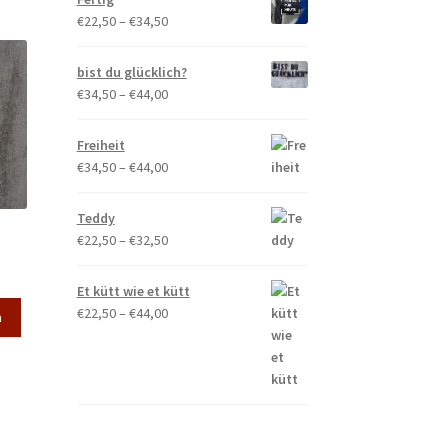
€34,50
Preisspanne:
€
22,50
–
€
34,50
Die
€22,50
Optionen
bis
können
bist du glücklich?
€34,50
auf
Preisspanne:
€
34,50
–
€
44,00
der
€34,50
Produktseite
bis
Freiheit
gewählt
€44,00
Preisspanne:
€
34,50
–
€
44,00
werden
€34,50
bis
Teddy
€44,00
Preisspanne:
€
22,50
–
€
32,50
€22,50
eisspanne:
bis
Et kütt wie et kütt
2,50
€32,50
Dieses
Preisspanne:
€
22,50
–
€
44,00
s
n
Produkt
€22,50
4,50
weist
bis
mehrere
€44,00
Varianten
auf.
Die