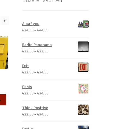
Alaaf you
Preisspanne:
€
34,50
–
€
44,00
€34,50
bis
Berlin Panorama
€44,00
Preisspanne:
€
22,50
–
€
32,50
€22,50
bis
Exit
€32,50
Preisspanne:
€
22,50
–
€
34,50
€22,50
bis
eisspanne:
Penis
€34,50
4,50
Preisspanne:
€
22,50
–
€
34,50
Dieses
s
€22,50
n
Produkt
4,00
bis
Think Positive
weist
€34,50
Preisspanne:
€
22,50
–
€
34,50
mehrere
€22,50
Varianten
bis
Fertig
auf.