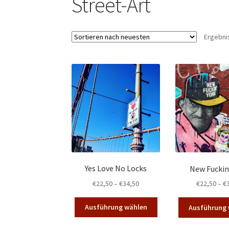
Street-Art
Ergebni
Yes Love No Locks
New Fuckin
Preisspanne:
€
22,50
–
€
34,50
€
22,50
–
€
€22,50
Dieses
bis
Ausführung wählen
Ausführung 
Produkt
€34,50
weist